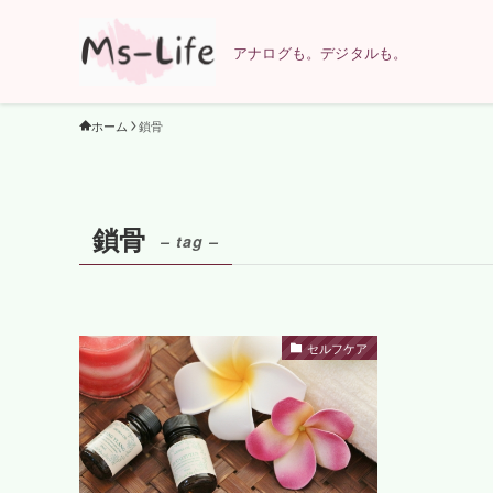
アナログも。デジタルも。
ホーム
鎖骨
鎖骨
– tag –
セルフケア