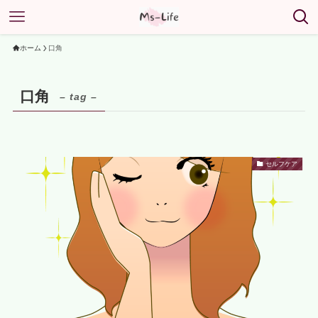
ホーム
口角
口角
– tag –
セルフケア